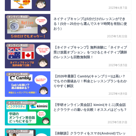
2023年6月7日
オンライン英会話
ネイティブキャンプは5分だけのレッスンができ
る！(5分～25分から選んでスキマ時間を有効に使
おう）
2023年5月22日
オンライン英会話
【ネイティブキャンプ】無料体験に「ネイティブ
受け放題オプション」をつけるとネイティブ講師
のレッスンも回数無制限！
2023年5月3日
オンライン英会話
【2026年最新】Cambly(キャンブリー)は高い？
でもその価値あり！料金とレッスンプランをわか
りやすく解説
2023年4月9日
オンライン英会話の比較
【学研オンライン英会話】kimini(キミニ)英会話
とクラウティの違いを比較！オススメはどっち？
2023年3月21日
オンライン英会話
【体験談】クラウティをスマホ(Android)でレッ