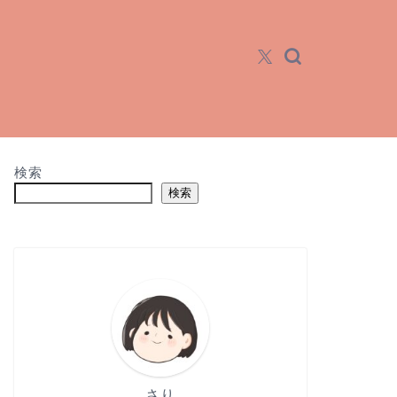
！
検索
検索
さり