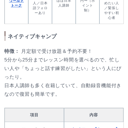
ワールド
ほぼ日本
円〜（ポ
人／日本
めたい人
トーク
人講師
イント
語フォロ
／緊張し
制）
ーあり
やすい初
心者
ネイティブキャンプ
特徴：
月定額で受け放題＆予約不要！
5分から25分までレッスン時間を選べるので、忙し
い人や「ちょっと話す練習がしたい」という人にぴ
ったり。
日本人講師も多く在籍していて、自動録音機能付き
なので復習も簡単です。
項目
内容