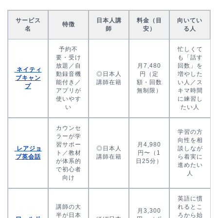
サービス
日本人講
料金（目
向いてい
特徴
名
師
安）
る人
予約不
忙しくて
要・受け
も「話す
放題／自
月7,480
回数」を
ネイティ
動録音機
◎日本人
円（定
増やした
ブキャン
能付き／
講師在籍
額・回数
い人／ス
プ
アプリが
無制限）
キマ時間
使いやす
に練習し
い
たい人
カウンセ
学習の方
ラーが学
向性を相
習サポー
月4,980
レアジョ
◎日本人
談しなが
ト／教材
円〜（1
ブ英会話
講師在籍
ら着実に
が体系的
日25分）
進めたい
で初心者
人
向け
英語に慣
講師の大
れるとこ
月3,300
半が日本
ろから始