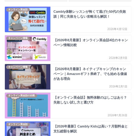
オンライン英会話
Cambly体験レッスンが怖くて逃げた50代の失敗
談｜同じ失敗をしない攻略法も解説！
2026年4月12日
キャンペーン情報
【2026年8月最新】オンライン英会話4社のキャン
ペーン情報比較
2026年2月9日
キャンペーン情報
【2026年8月最新】ネイティブキャンプのキャン
ペーン｜Amazonギフト券終了、でも始める価値
がある理由
2026年2月1日
オンライン英会話の比較
【オンライン英会話】無料体験のはしごはあり？
失敗しない試し方と選び方
2026年1月26日
オンライン英会話
【2026年最新】Cambly Kidsは高い？月額料金と
支払総額を解説