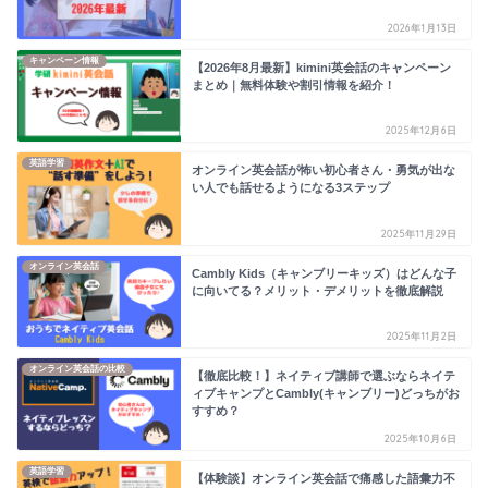
2026年1月13日
キャンペーン情報
【2026年8月最新】kimini英会話のキャンペーン
まとめ｜無料体験や割引情報を紹介！
2025年12月6日
英語学習
オンライン英会話が怖い初心者さん・勇気が出な
い人でも話せるようになる3ステップ
2025年11月29日
オンライン英会話
Cambly Kids（キャンブリーキッズ）はどんな子
に向いてる？メリット・デメリットを徹底解説
2025年11月2日
オンライン英会話の比較
【徹底比較！】ネイティブ講師で選ぶならネイテ
ィブキャンプとCambly(キャンブリー)どっちがお
すすめ？
2025年10月6日
英語学習
【体験談】オンライン英会話で痛感した語彙力不